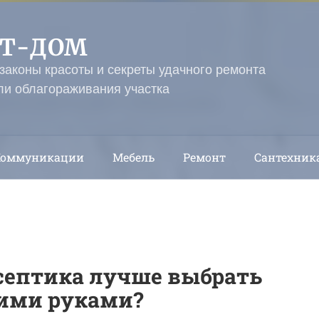
ЭТ-ДОМ
 законы красоты и секреты удачного ремонта
ли облагораживания участка
Коммуникации
Мебель
Ремонт
Сантехник
септика лучше выбрать
оими руками?