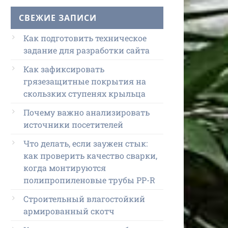
СВЕЖИЕ ЗАПИСИ
Как подготовить техническое
задание для разработки сайта
Как зафиксировать
грязезащитные покрытия на
скользких ступенях крыльца
Почему важно анализировать
источники посетителей
Что делать, если заужен стык:
как проверить качество сварки,
когда монтируются
полипропиленовые трубы PP-R
Строительный влагостойкий
армированный скотч