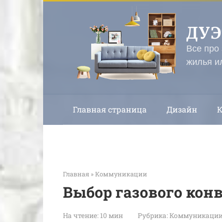
Перейти
к
ДУ
контенту
Все про
жилья и
Главная страница
Дизайн
Главная
»
Коммуникации
Выбор газового кон
На чтение:
10 мин
Рубрика:
Коммуникаци