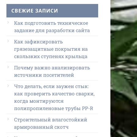
СВЕЖИЕ ЗАПИСИ
Как подготовить техническое
задание для разработки сайта
Как зафиксировать
грязезащитные покрытия на
скользких ступенях крыльца
Почему важно анализировать
источники посетителей
Что делать, если заужен стык:
как проверить качество сварки,
когда монтируются
полипропиленовые трубы PP-R
Строительный влагостойкий
армированный скотч