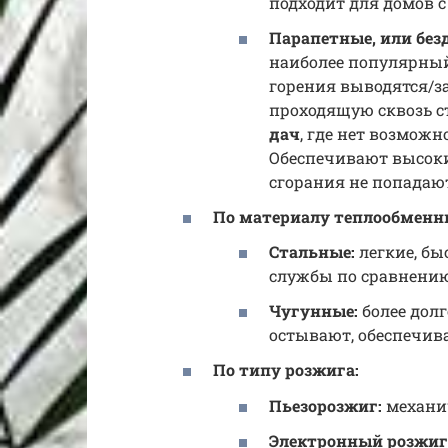
подходит для домов 
Парапетные, или без
наиболее популярный
горения выводятся/з
проходящую сквозь с
дач
, где нет возмож
Обеспечивают высоки
сгорания не попадаю
По материалу теплообменн
Стальные:
легкие, бы
службы по сравнению
Чугунные:
более долг
остывают, обеспечив
По типу розжига:
Пьезорозжиг:
механич
Электронный розжиг