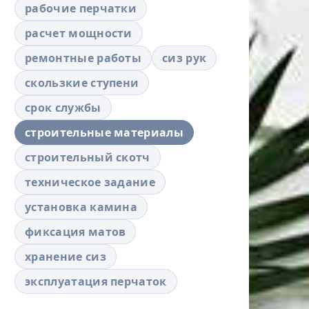
рабочие перчатки
расчет мощности
ремонтные работы
сиз рук
скользкие ступени
срок службы
строительные материалы
строительный скотч
техническое задание
установка камина
фиксация матов
хранение сиз
эксплуатация перчаток