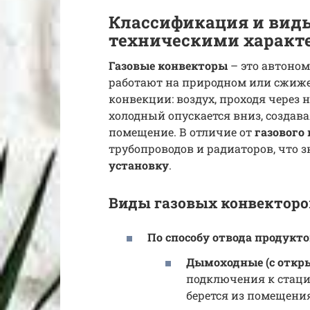
Классификация и виды
техническими характ
Газовые конвекторы
– это автоно
работают на природном или сжиже
конвекции: воздух, проходя через 
холодный опускается вниз, созда
помещение. В отличие от
газового 
трубопроводов и радиаторов, что 
установку
.
Виды газовых конвекторо
По способу отвода продукто
Дымоходные (с откры
подключения к стаци
берется из помещения