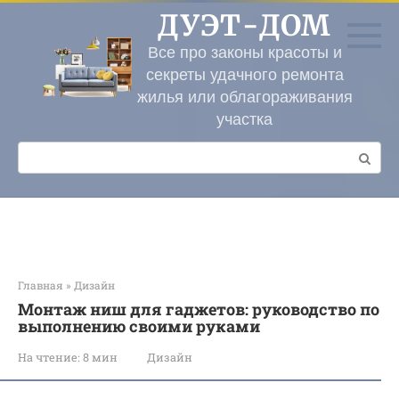
Перейти
ДУЭТ-ДОМ
к
контенту
Все про законы красоты и
секреты удачного ремонта
жилья или облагораживания
участка
Поиск:
Главная
»
Дизайн
Монтаж ниш для гаджетов: руководство по
выполнению своими руками
На чтение:
8 мин
Дизайн