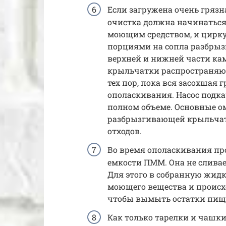
Если загружена очень грязн
очистка должна начинаться 
моющим средством, и цирку
порциями на сопла разбры
верхней и нижней части ка
крыльчатки распространяют
тех пор, пока вся засохшая 
ополаскивания. Насос подк
полном объеме. Основные 
разбрызгивающей крыльчат
отходов.
Во время ополаскивания пр
емкости ПММ. Она не сливае
Для этого в собранную жид
моющего вещества и происх
чтобы вымыть остатки пищи
Как только тарелки и чашк