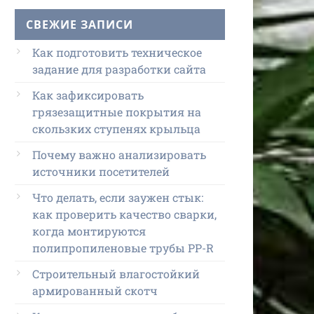
СВЕЖИЕ ЗАПИСИ
Как подготовить техническое
задание для разработки сайта
Как зафиксировать
грязезащитные покрытия на
скользких ступенях крыльца
Почему важно анализировать
источники посетителей
Что делать, если заужен стык:
как проверить качество сварки,
когда монтируются
полипропиленовые трубы PP-R
Строительный влагостойкий
армированный скотч