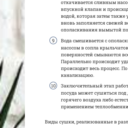
откачивается сливным насо
впускной клапан и происхо
водой, которая затем также
вновь заполняется свежей в
ополаскивания вымытой по
Вода смешивается с ополас
насосом в сопла крыльчаток
поверхностей смываются вс
Параллельно происходит уда
происходит весь процесс. П
канализацию.
Заключительный этап работ
посуда может сушиться под
горячего воздуха либо есте
применением теплообменни
Виды сушки, реализованные в ра