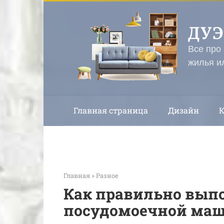
Перейти
к
ДУ
контенту
Все про
жилья и
Главная страница
Дизайн
Главная
»
Разное
Как правильно вып
посудомоечной ма