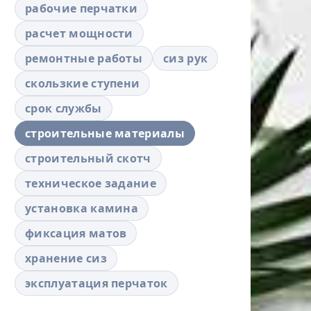
рабочие перчатки
расчет мощности
ремонтные работы
сиз рук
скользкие ступени
срок службы
строительные материалы
строительный скотч
техническое задание
установка камина
фиксация матов
хранение сиз
эксплуатация перчаток