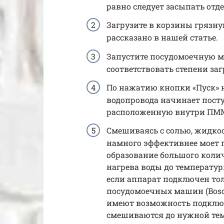
равно следует засыпать отде
Загрузите в корзины грязную
рассказано в нашей статье.
Запустите посудомоечную м
соответствовать степени за
По нажатию кнопки «Пуск» н
водопровода начинает посту
расположенную внутри ПМ
Смешиваясь с солью, жидкос
намного эффективнее моет п
образование большого колич
нагрева воды до температур
если аппарат подключен тол
посудомоечных машин (Bosch
имеют возможность подключ
смешиваются до нужной те