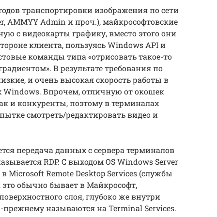
тодов транспортировки изображения по сети
er, AMMYY Admin и проч.), майкрософтовские
ую с видеокарты графику, вместо этого они
тороне клиента, пользуясь Windows API и
кстовые команды типа «отрисовать такое-то
 градиентом». В результате требования по
изкие, и очень высокая скорость работы в
 Windows. Впрочем, отличную от окошек
ак и конкуренты, поэтому в терминалах
пытке смотреть/редактировать видео и
ется передача данных с сервера терминалов
азывается RDP. С выходом OS Windows Server
 Microsoft Remote Desktop Services (службы
к это обычно бывает в Майкрософт,
поверхностного слоя, глубоко же внутри
-прежнему называются на Terminal Services.