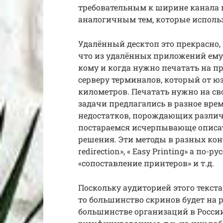
требовательным к ширине канала 
аналогичным тем, которые использу
Удалённый десктоп это прекрасно, 
что из удалённых приложений ему 
кому и когда нужно печатать на п
серверу терминалов, который от юз
километров. Печатать нужно на св
задачи предлагались в разное врем
недостатков, порождающих различ
постараемся исчерпывающе описа
решения. Эти методы в разных конте
redirection», « Easy Printing» а по-
«сопоставление принтеров» и т.д.
Поскольку аудиторией этого текс
то большинство скринов будет на 
большинстве организаций в Росси