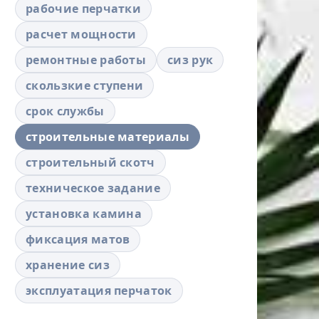
рабочие перчатки
расчет мощности
ремонтные работы
сиз рук
скользкие ступени
срок службы
строительные материалы
строительный скотч
техническое задание
установка камина
фиксация матов
хранение сиз
эксплуатация перчаток