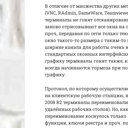
В отличие от множества других ме
(VNC, RAdmin, DameWare, Teamview
терминалы не гонят отсканированн
заново отрисовывают все окна на с
проч, передавая по сети только те
окно такого-то размера с таким-то
ширине канала для работы очень н
стандартных оконных интерфейсах
графику терминалы гонят также, к
всегда начинаются тормоза при по
графику.
Протокол, по которому осуществля
на клиентскую рабочую станцию, н
2008 R2 терминалы переименовали в
удалённых рабочих столов). Но, ка
переименование коснулось только 
функции, ключи реестра и проч. по