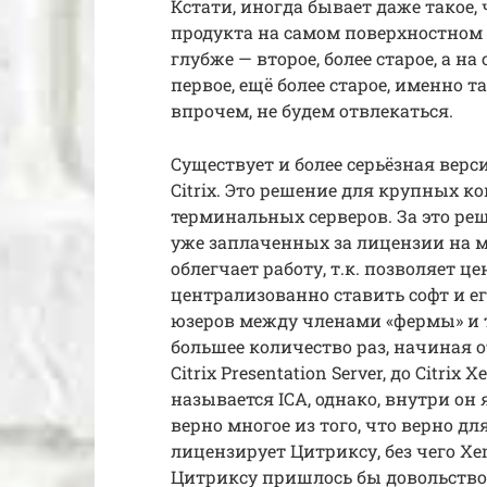
Кстати, иногда бывает даже такое
продукта на самом поверхностном с
глубже — второе, более старое, а 
первое, ещё более старое, именно т
впрочем, не будем отвлекаться.
Существует и более серьёзная вер
Citrix. Это решение для крупных к
терминальных серверов. За это ре
уже заплаченных за лицензии на м
облегчает работу, т.к. позволяет 
централизованно ставить софт и е
юзеров между членами «фермы» и 
большее количество раз, начиная от
Citrix Presentation Server, до Citri
называется ICA, однако, внутри он
верно многое из того, что верно дл
лицензирует Цитриксу, без чего Xe
Цитриксу пришлось бы довольств