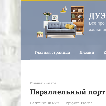
Перейти
к
ДУ
контенту
Все про
жилья и
Главная страница
Дизайн
Главная
»
Разное
Параллельный порт
На чтение:
18 мин
Рубрика:
Разное