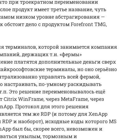
, что при троекратном переименовании
лое продукт имеет третье название, чуть
на самом низком уровне абстрагирования —
ак обстоит дело с продуктом Forefront TMG,
сия терминалов, которой занимается компания
омпаний, держащих т.н. «фермы»
шение платятся дополнительные деньги сверх
айкрософтовские терминалы, но оно серьёзно
централизованно управлять всей фермой,
го настраивать, по-умному раскидывать
т.п. Это решение переименовывалось ещё
 Citrix WinFrame, через MetaFrame, через
x XenApp. Протокол для этого решения
 является тем же RDP (и потому для XenApp
я RDP и наоборот), исходные коды которого MS
nApp был бы, скорее всего, невозможен и
оваться унылым, тормозным и