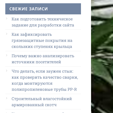
СВЕЖИЕ ЗАПИСИ
Как подготовить техническое
задание для разработки сайта
Как зафиксировать
грязезащитные покрытия на
скользких ступенях крыльца
Почему важно анализировать
источники посетителей
Что делать, если заужен стык:
как проверить качество сварки,
когда монтируются
полипропиленовые трубы PP-R
Строительный влагостойкий
армированный скотч