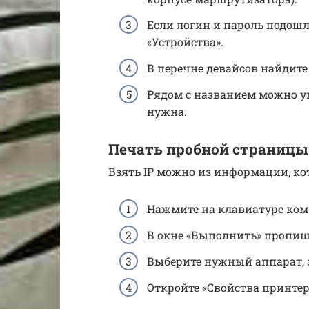
Если логин и пароль подошл
«Устройства».
В перечне девайсов найдит
Рядом с названием можно у
нужна.
Печать пробной страницы
Взять IP можно из информации, кот
Нажмите на клавиатуре ко
В окне «Выполнить» пропишит
Выберите нужный аппарат, з
Откройте «Свойства принтера