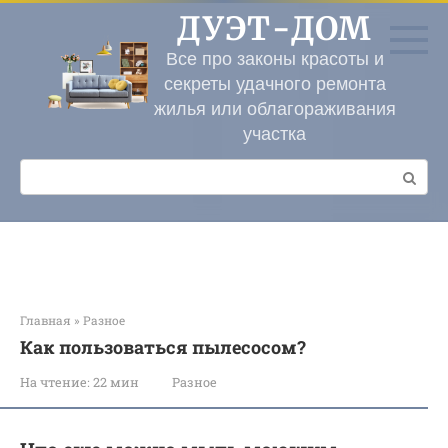
Перейти
ДУЭТ-ДОМ
к
контенту
Все про законы красоты и
секреты удачного ремонта
жилья или облагораживания
участка
Поиск:
Главная
»
Разное
Как пользоваться пылесосом?
На чтение:
22 мин
Разное