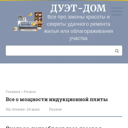
Перейти
ДУЭТ-ДОМ
к
контенту
Все про законы красоты и
секреты удачного ремонта
жилья или облагораживания
участка
Поиск:
Главная
»
Разное
Все о мощности индукционной плиты
На чтение:
24 мин
Разное