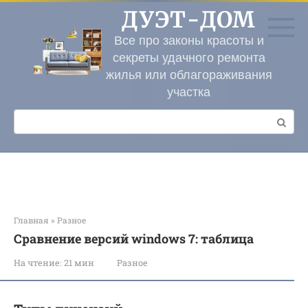
Перейти
ДУЭТ-ДОМ
к
контенту
Все про законы красоты и
секреты удачного ремонта
жилья или облагораживания
участка
Поиск:
Главная
»
Разное
Сравнение версий windows 7: таблица
На чтение:
21 мин
Разное