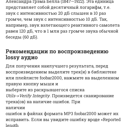
Александра Грэма Белла (1847—1922). Эта единица
представляет собой десятичный логарифм, т.е.
звук с интенсивностью 20 дБ слышен в 10 раз
громче, чем звук с интенсивностью 10 дБ. Так,
например, звук взлетающего реактивного самолета
равен 120 дБ, что в 1 млн раз громче звука обычной
беседы (60 дБ).
Рекомендации по воспроизведению
lossy аудио
Для получения наилучшего результата, перед
воспроизведением выделите трек(и) в библиотеке
или плейлисте foobar2000, нажмите на выделенном
правую кнопку мыши и
выберите из раскрывшегося списка
Utils->Verify Integrity
. Произведется сканирование
трека(ов) на наличие ошибок. При
наличии
ошибок в файлах формата MP3 foobar2000 может их
исправить. Если вы увидите ошибку вроде «Reported
length