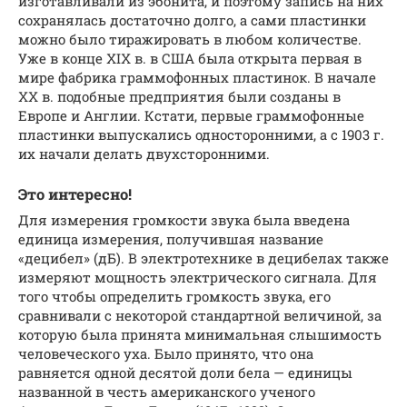
изготавливали из эбонита, и поэтому запись на них
сохранялась достаточно долго, а сами пластинки
можно было тиражировать в любом количестве.
Уже в конце XIX в. в США была открыта первая в
мире фабрика граммофонных пластинок. В начале
XX в. подобные предприятия были созданы в
Европе и Англии. Кстати, первые граммофонные
пластинки выпускались односторонними, а с 1903 г.
их начали делать двухсторонними.
Это интересно!
Для измерения громкости звука была введена
единица измерения, получившая название
«децибел» (дБ). В электротехнике в децибелах также
измеряют мощность электрического сигнала. Для
того чтобы определить громкость звука, его
сравнивали с некоторой стандартной величиной, за
которую была принята минимальная слышимость
человеческого уха. Было принято, что она
равняется одной десятой доли бела — единицы
названной в честь американского ученого