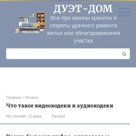
Перейти
ДУЭТ-ДОМ
к
контенту
Все про законы красоты и
секреты удачного ремонта
жилья или облагораживания
участка
Поиск:
Главная
»
Разное
Что такое видеокодеки и аудиокодеки
На чтение:
21 мин
Разное