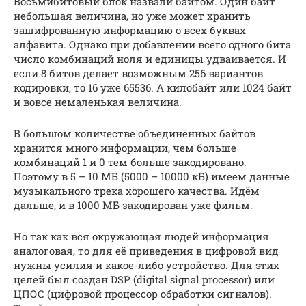
Восьмибитовый блок назвали байтом. Один байт
небольшая величина, но уже может хранить
зашифрованную информацию о всех буквах
алфавита. Однако при добавлении всего одного бита
число комбинаций ноля и единицы удваивается. И
если 8 битов делает возможным 256 вариантов
кодировки, то 16 уже 65536. А килобайт или 1024 байт
и вовсе немаленькая величина.
В большом количестве объединённых байтов
хранится много информации, чем больше
комбинаций 1 и 0 тем больше закодировано.
Поэтому в 5 – 10 МБ (5000 – 10000 кБ) имеем данные
музыкального трека хорошего качества. Идём
дальше, и в 1000 МБ закодирован уже фильм.
Но так как вся окружающая людей информация
аналоговая, то для её приведения в цифровой вид
нужны усилия и какое-либо устройство. Для этих
целей был создан DSP (digital signal processor) или
ЦПОС (цифровой процессор обработки сигналов).