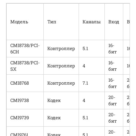
Модель
Тип
Каналы
Вход
Вых
CMI8738/PCI-
16-
Контроллер
5.1
16-
6CH
бит
CMI8738/PCI-
16-
Контроллер
4
16-
SX
бит
16-
24-
CMI8768
Контроллер
7.1
бит
бит
20-
20-
CMI9738
Кодек
4
бит
бит
20-
20-
CMI9739
Кодек
5.1
бит
бит
20-
24-
CMI9761
Кодек
5.1