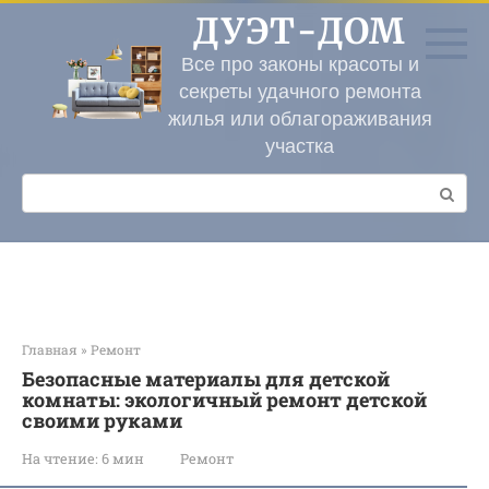
Перейти
ДУЭТ-ДОМ
к
контенту
Все про законы красоты и
секреты удачного ремонта
жилья или облагораживания
участка
Поиск:
Главная
»
Ремонт
Безопасные материалы для детской
комнаты: экологичный ремонт детской
своими руками
На чтение:
6 мин
Ремонт