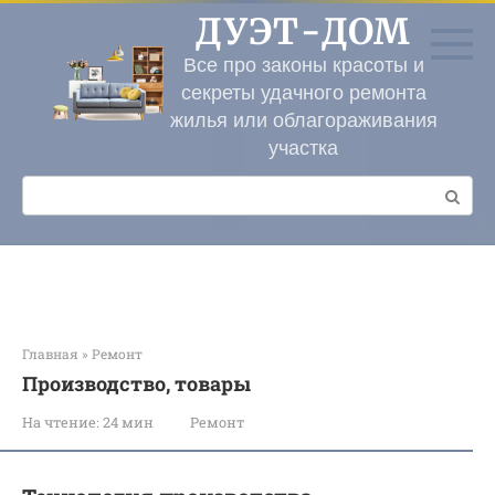
Перейти
ДУЭТ-ДОМ
к
контенту
Все про законы красоты и
секреты удачного ремонта
жилья или облагораживания
участка
Поиск:
Главная
»
Ремонт
Производство, товары
На чтение:
24 мин
Ремонт