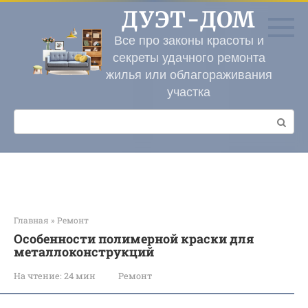
Перейти
ДУЭТ-ДОМ
к
контенту
Все про законы красоты и
секреты удачного ремонта
жилья или облагораживания
участка
Поиск:
Главная
»
Ремонт
Особенности полимерной краски для
металлоконструкций
На чтение:
24 мин
Ремонт