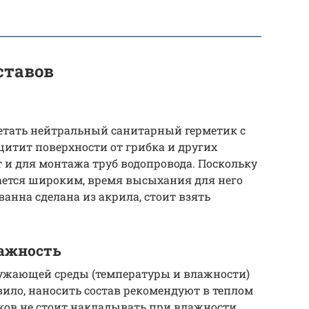
ставов
етать нейтральный санитарный герметик с
итит поверхности от грибка и других
т и для монтажа труб водопровода. Поскольку
ается широким, время высыхания для него
 ванна сделана из акрила, стоит взять
лажность
ужающей среды (температуры и влажности)
вило, наносить состав рекомендуют в теплом
ов не стоит накладывать при влажности