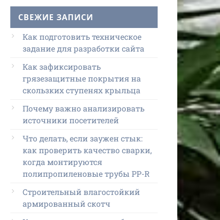
СВЕЖИЕ ЗАПИСИ
Как подготовить техническое
задание для разработки сайта
Как зафиксировать
грязезащитные покрытия на
скользких ступенях крыльца
Почему важно анализировать
источники посетителей
Что делать, если заужен стык:
как проверить качество сварки,
когда монтируются
полипропиленовые трубы PP-R
Строительный влагостойкий
армированный скотч