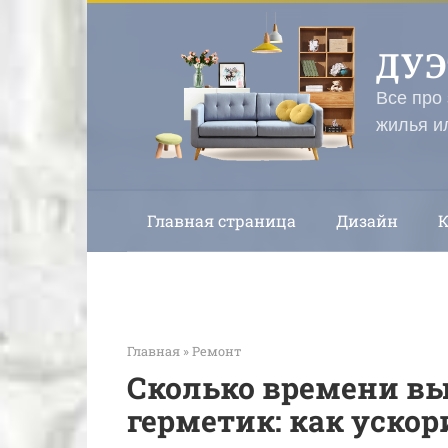
Перейти
к
ДУ
контенту
Все про
жилья и
Главная страница
Дизайн
Главная
»
Ремонт
Сколько времени в
герметик: как уско