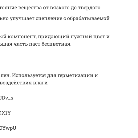
ояние вещества от вязкого до твердого.
ьно улучшает сцепление с обрабатываемой
ный компонент, придающий нужный цвет и
шая часть паст бесцветная.
ен. Используется для герметизации и
воздействия влаги
mJDv_s
7OX1Y
sJOYwpU