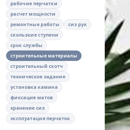
рабочие перчатки
расчет мощности
ремонтные работы
сиз рук
скользкие ступени
срок службы
строительные материалы
строительный скотч
техническое задание
установка камина
фиксация матов
хранение сиз
эксплуатация перчаток