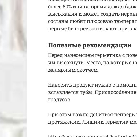
более 80% или во время дождя (даж
высыхания и может создать неровн
составы любят плюсовую температур
первые быстрее застывают при вла
Полезные рекомендации
Перед нанесением герметика с пове
им высохнуть. Места, на которые н
малярным скотчем.
Наносить продукт нужно с помощью
вставляется туба). Приспособление
градусов
При этом важно добиться непреры
протяжении. Лишний герметик мо
https://youtube.com/watch?v=Dmfyv