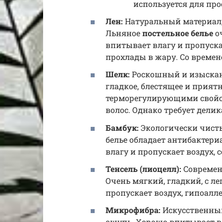
используется для про
Лен:
Натуральный материал
Льняное
постельное белье
оч
впитывает влагу и пропуска
прохлады в жару. Со времен
Шелк:
Роскошный и изыскан
гладкое, блестящее и приятн
терморегулирующими свойст
волос. Однако требует делик
Бамбук:
Экологически чисты
белье обладает антибактер
влагу и пропускает воздух,
Тенсель (лиоцелл):
Современ
Очень мягкий, гладкий, с л
пропускает воздух, гипоалл
Микрофибра:
Искусственный
ощупь. Хорошо впитывает вл