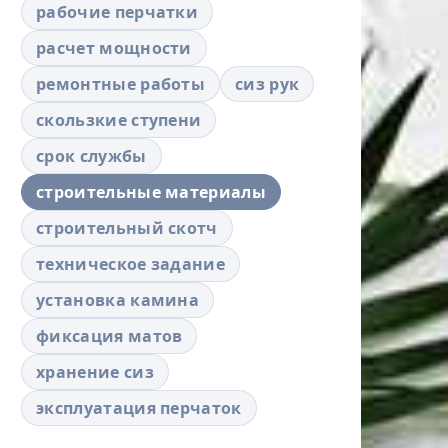
рабочие перчатки
расчет мощности
ремонтные работы
сиз рук
скользкие ступени
срок службы
строительные материалы
строительный скотч
техническое задание
установка камина
фиксация матов
хранение сиз
эксплуатация перчаток