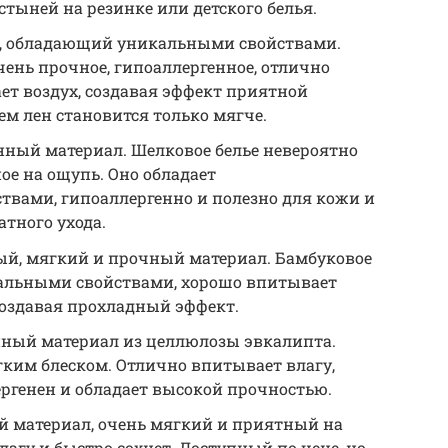
стыней на резинке или детского белья.
, обладающий уникальными свойствами.
ень прочное, гипоаллергенное, отлично
ет воздух, создавая эффект приятной
ем лен становится только мягче.
ный материал. Шелковое белье невероятно
ое на ощупь. Оно обладает
вами, гипоаллергенно и полезно для кожи и
атного ухода.
й, мягкий и прочный материал. Бамбуковое
иальными свойствами, хорошо впитывает
 создавая прохладный эффект.
ный материал из целлюлозы эвкалипта.
егким блеском. Отлично впитывает влагу,
ергенен и обладает высокой прочностью.
 материал, очень мягкий и приятный на
агу и быстро сохнет. Доступный по цене, но