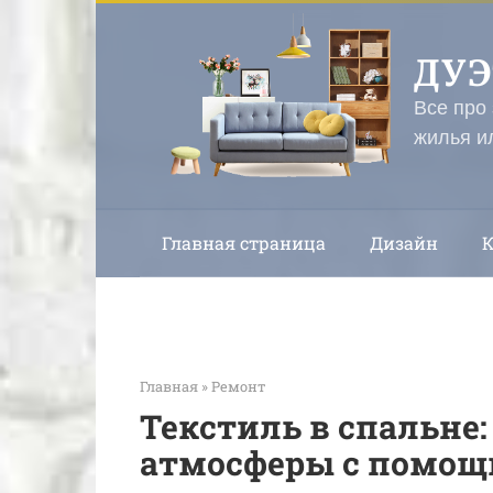
Перейти
к
ДУ
контенту
Все про
жилья и
Главная страница
Дизайн
Главная
»
Ремонт
Текстиль в спальне
атмосферы с помощ