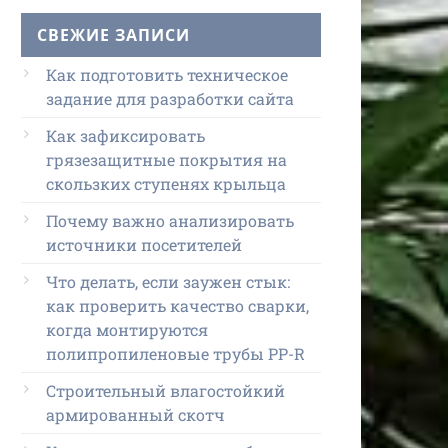
СВЕЖИЕ ЗАПИСИ
Как подготовить техническое
задание для разработки сайта
Как зафиксировать
грязезащитные покрытия на
скользких ступенях крыльца
Почему важно анализировать
источники посетителей
Что делать, если заужен стык:
как проверить качество сварки,
когда монтируются
полипропиленовые трубы PP-R
Строительный влагостойкий
армированный скотч