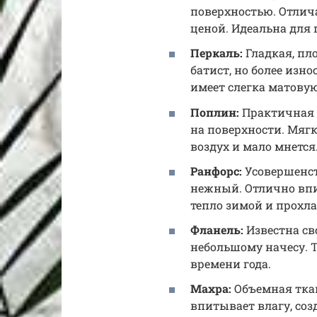
поверхностью. Отлич
ценой. Идеальна для
Перкаль:
Гладкая, пл
батист, но более изно
имеет слегка матову
Поплин:
Практичная 
на поверхности. Мяг
воздух и мало мнется
Ранфорс:
Усовершенст
нежный. Отлично впи
тепло зимой и прохла
Фланель:
Известна св
небольшому начесу. Т
времени года.
Махра:
Объемная ткан
впитывает влагу, соз