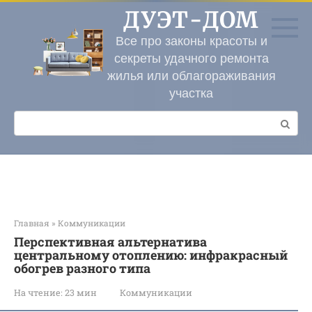
Перейти
ДУЭТ-ДОМ
к
контенту
Все про законы красоты и
секреты удачного ремонта
жилья или облагораживания
участка
Поиск:
Главная
»
Коммуникации
Перспективная альтернатива
центральному отоплению: инфракрасный
обогрев разного типа
На чтение:
23 мин
Коммуникации