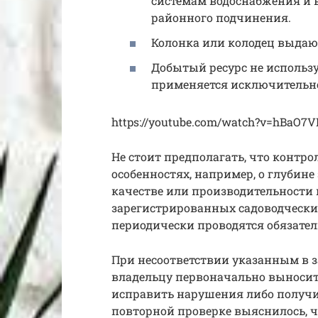
системам водоснабжения и 
районного подчинения.
Колонка или колодец выдают 
Добытый ресурс не использу
применяется исключительно
https://youtube.com/watch?v=hBaO7
Не стоит предполагать, что контр
особенностях, например, о глубине
качестве или производительности 
зарегистрированных садоводчески
периодически проводятся обязате
При несоответствии указанным в 
владельцу первоначально выносит
исправить нарушения либо получи
повторной проверке выяснилось, ч