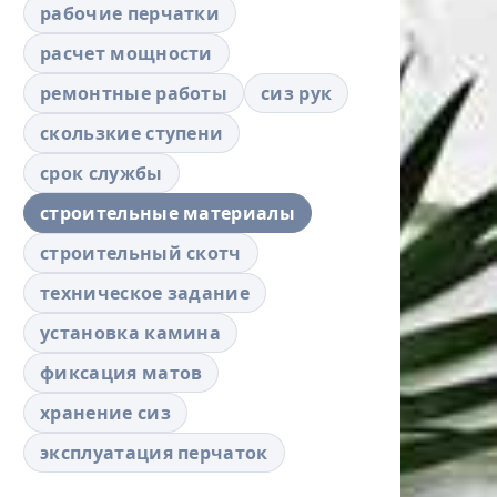
рабочие перчатки
расчет мощности
ремонтные работы
сиз рук
скользкие ступени
срок службы
строительные материалы
строительный скотч
техническое задание
установка камина
фиксация матов
хранение сиз
эксплуатация перчаток