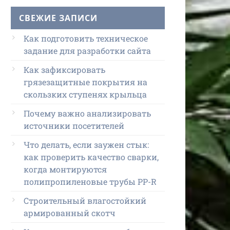
СВЕЖИЕ ЗАПИСИ
Как подготовить техническое
задание для разработки сайта
Как зафиксировать
грязезащитные покрытия на
скользких ступенях крыльца
Почему важно анализировать
источники посетителей
Что делать, если заужен стык:
как проверить качество сварки,
когда монтируются
полипропиленовые трубы PP-R
Строительный влагостойкий
армированный скотч