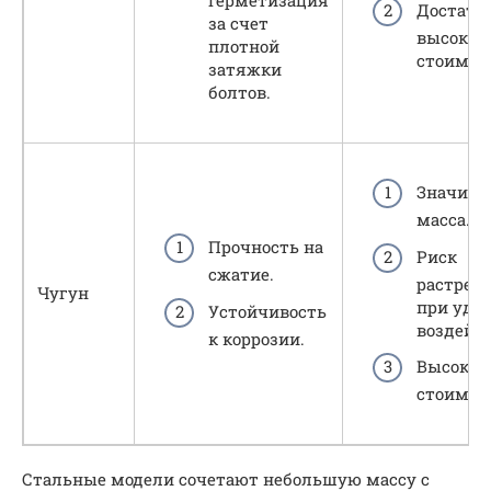
герметизация
Достато
за счет
высокая
плотной
стоимос
затяжки
болтов.
Значите
масса.
Прочность на
Риск
сжатие.
растрес
Чугун
при уда
Устойчивость
воздейс
к коррозии.
Высокая
стоимос
Стальные модели сочетают небольшую массу с