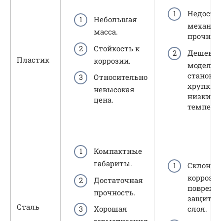
Недоста
Небольшая
механич
масса.
прочност
Стойкость к
Дешевы
Пластик
коррозии.
модели
становя
Относительно
хрупким
невысокая
низких
цена.
темпера
Компактные
габариты.
Склонно
коррози
Достаточная
поврежд
прочность.
защитно
Сталь
Хорошая
слоя.