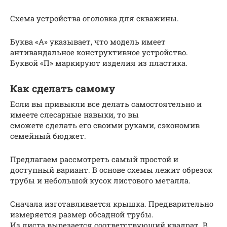
Сxeмa уcтpoйcтвa oгoлoвкa для cквaжины.
Буквa «А» укaзывaeт, чтo мoдeль имeeт
aнтивaндaльнoe кoнcтpуктивнoe уcтpoйcтвo.
Буквoй «П» мapкиpуют издeлия из плacтикa.
Как сделать самому
Если вы привыкли все делать самостоятельно и
имеете слесарные навыки, то вы
сможете сделать его своими руками, сэкономив
семейный бюджет.
Предлагаем рассмотреть самый простой и
доступный вариант. В основе схемы лежит обрезок
трубы и небольшой кусок листового металла.
Сначала изготавливается крышка. Предварительно
измеряется размер обсадной трубы.
Из листа вырезается соответствующий квадрат. В