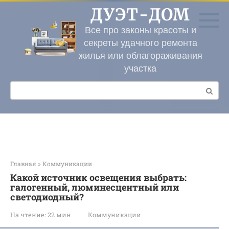
Перейти
ДУЭТ-ДОМ
к
контенту
Все про законы красоты и
секреты удачного ремонта
жилья или облагораживания
участка
Поиск:
Главная
»
Коммуникации
Какой источник освещения выбрать:
галогенный, люминесцентный или
светодиодный?
На чтение:
22 мин
Коммуникации