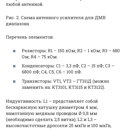
любой антенной.
Рис. 2. Схема антенного усилителя для ДМВ
диапазона
Перечень элементов:
Резисторы: R1 – 150 кОм; R2 – 1 кОм; R3 – 680
Ом; R4 – 75 кОм.
Конденсаторы: С1 – 3,3 пФ; С2 – 15 пФ; С3 –
6800 пФ; С4, С5, С6 – 100 пФ.
Транзисторы: VT1, VT2 – ГТ311Д (можно
заменить на: KT3101, KT3115 и KT3132).
Индуктивность: L1 – представляет собой
бескаркасную катушку диаметром 4 мм,
намотанную медным проводом Ø 0,8 мм
(необходимо сделать 2,5 витка); L2 и L3 –
высокочастотные дроссели 25 мкГн и 100 мкГн,