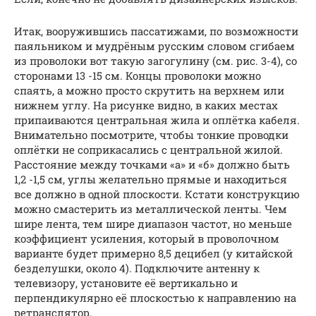
Итак, вооружившись пассатижами, по возможности
паяльником и мудрёным русским словом сгибаем
из проволоки вот такую загогулину (см. рис. 3-4), со
сторонами 13 -15 см. Концы проволоки можно
спаять, а можно просто скрутить на верхнем или
нижнем углу. На рисунке видно, в каких местах
припаиваются центральная жила и оплётка кабеля.
Внимательно посмотрите, чтобы тонкие проводки
оплётки не соприкасались с центральной жилой.
Расстояние между точками «а» и «б» должно быть
1,2 -1,5 см, углы желательно прямые и находиться
все должно в одной плоскости. Кстати конструкцию
можно смастерить из металлической ленты. Чем
шире лента, тем шире диапазон частот, но меньше
коэффициент усиления, который в проволочном
варианте будет примерно 8,5 децибел (у китайской
безделушки, около 4). Подключите антенну к
телевизору, установите её вертикально и
перпендикулярно её плоскостью к направлению на
ретранслятор.