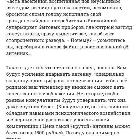
Часть населения, воспитанная под неусыпным
взглядом всевидящего ока партии, несомненно,
бросится сломя голову исполнять свой
гражданский долг потребителя в ближайший
супермаркет бытовых приборов, где хитрый взгляд
консультанта, сразу выделит вас, как объект
стопроцентного развода. – Почему? – усомнитесь
вы, перебирая в голове файлы в поисках знаний об
антеннах…
Так вот для тех кто ничего не нашёл, поясню. Вам
будут усиленно впаривать антенну, «специально
созданную для цифрового телевещания» и без неё
родимой ваш телевизор ну никак не сможет дать
качественного изображения. Некоторые, особо
рьяные консультанты будут утверждать, что она
даже спутник берет. (Консультант, он как гаишник
обладает навыками психологического воздействия
и с первых слов распознает уровень вашей
компетенции.) Цена такой «крутой» антенны может
быть выше 1500 рублей. По виду она примерно