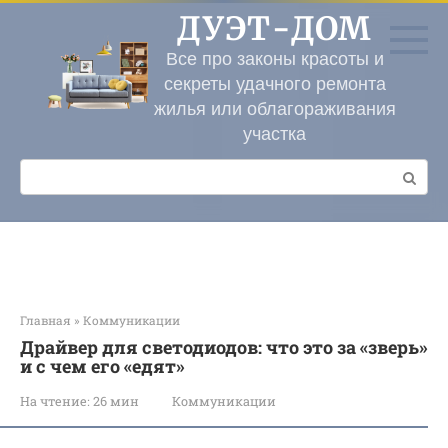
Перейти
ДУЭТ-ДОМ
к
контенту
Все про законы красоты и
секреты удачного ремонта
жилья или облагораживания
участка
Поиск:
Главная
»
Коммуникации
Драйвер для светодиодов: что это за «зверь»
и с чем его «едят»
На чтение:
26 мин
Коммуникации