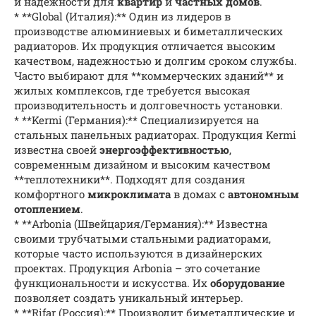
и надежности для
квартир
и
частных домов
.
* **Global (Италия):** Один из лидеров в
производстве алюминиевых и биметаллических
радиаторов. Их продукция отличается высоким
качеством, надежностью и долгим сроком службы.
Часто выбирают для **коммерческих зданий** и
жилых комплексов, где требуется высокая
производительность и долговечность установки.
* **Kermi (Германия):** Специализируется на
стальных панельных радиаторах. Продукция Kermi
известна своей
энергоэффективностью
,
современным дизайном и высоким качеством
**теплотехники**. Подходят для создания
комфортного
микроклимата
в домах с
автономным
отоплением
.
* **Arbonia (Швейцария/Германия):** Известна
своими трубчатыми стальными радиаторами,
которые часто используются в дизайнерских
проектах. Продукция Arbonia – это сочетание
функциональности и искусства. Их
оборудование
позволяет создать уникальный интерьер.
* **Rifar (Россия):** Производит биметаллические и