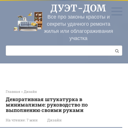
Перейти
ДУЭТ-ДОМ
к
контенту
Все про законы красоты и
секреты удачного ремонта
жилья или облагораживания
участка
Поиск:
Главная
»
Дизайн
Декоративная штукатурка в
минимализме: руководство по
выполнению своими руками
На чтение:
7 мин
Дизайн