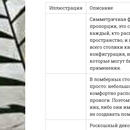
Иллюстрация
Описание
Симметричная ф
пропорции, это с
каждый, кто рас
пространство, и
всего столики к
конфигурация, н
которые могут б
применения.
В ломберных сто
просто: небольш
комфортно распо
проноги. Поэтом
них, либо они и
не создавать по
Роскошный декор