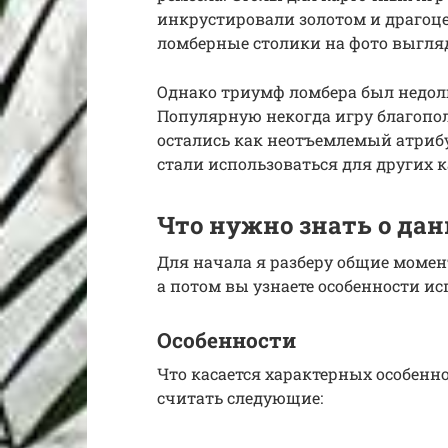
инкрустировали золотом и драго
ломберные столики на фото выгля
Однако триумф ломбера был недолг
Популярную некогда игру благопо
остались как неотъемлемый атрибу
стали использоваться для других к
Что нужно знать о да
Для начала я разберу общие моме
а потом вы узнаете особенности и
Особенности
Что касается характерных особенн
считать следующие: