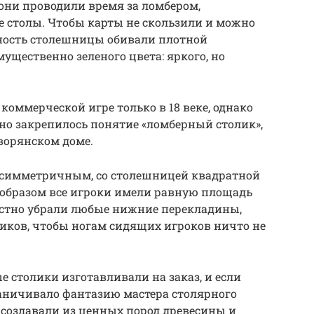
 они проводили время за ломбером,
е столы. Чтобы карты не скользили и можно
хность столешницы обивали плотной
ущественно зеленого цвета: яркого, но
 коммерческой игре только в 18 веке, однако
но закрепилось понятие «ломберный столик»,
дворянском доме.
л симметричным, со столешницей квадратной
образом все игроки имели равную площадь
остно убрали любые нижние перекладины,
иков, чтобы ногам сидящих игроков ничто не
 столики изготавливали на заказ, и если
раничивало фантазию мастера столярного
 создавали из ценных пород древесины и