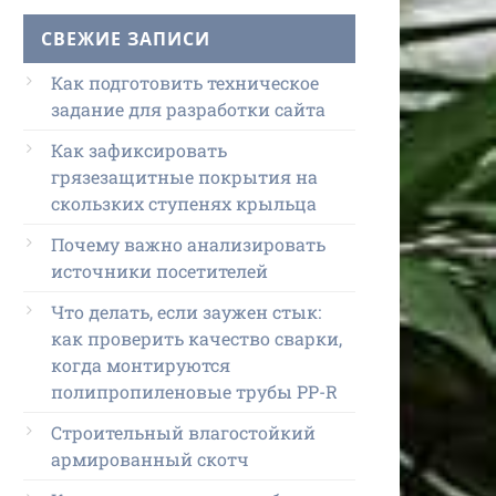
СВЕЖИЕ ЗАПИСИ
Как подготовить техническое
задание для разработки сайта
Как зафиксировать
грязезащитные покрытия на
скользких ступенях крыльца
Почему важно анализировать
источники посетителей
Что делать, если заужен стык:
как проверить качество сварки,
когда монтируются
полипропиленовые трубы PP-R
Строительный влагостойкий
армированный скотч