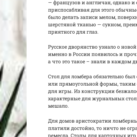
— французов и англичан, однако и
приспосабливая для этого обычны
было делать записи мелом, повер
шерстяной тканью — сукном, преим
приятного для глаз.
Русское дворянство узнало о новой
именно в России появилось и проч
а что это такое – знали в каждом 
Стол для ломбера обязательно бы
или прямоугольной формы, таким 
для игры. Из конструкции безжал
характерные для журнальных стол
мешало.
Для домов аристократии ломберные
платили достойно, то ничто не ог
ремесла. Столы для карточных игр