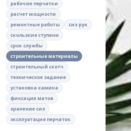
рабочие перчатки
расчет мощности
ремонтные работы
сиз рук
скользкие ступени
срок службы
строительные материалы
строительный скотч
техническое задание
установка камина
фиксация матов
хранение сиз
эксплуатация перчаток