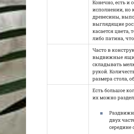
Конечно, есть и
исполнении, но 
древесины, вып
выглядящие роск
касается цвета, 
либо патина, чт
Часто в констр
выдвижные ящик
складывать мелк
рукой. Количест
размера стола, о
Есть большое ко
их можно раздел
Раздвижны
двух част
середине 