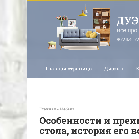
Перейти
к
ДУ
контенту
Все про
жилья и
Главная страница
Дизайн
Главная
»
Мебель
Особенности и пре
стола, история его