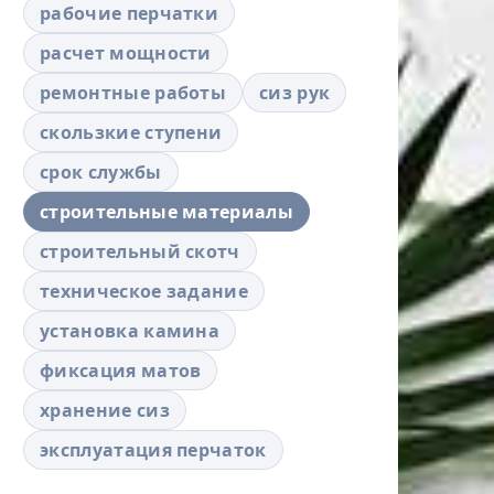
рабочие перчатки
расчет мощности
ремонтные работы
сиз рук
скользкие ступени
срок службы
строительные материалы
строительный скотч
техническое задание
установка камина
фиксация матов
хранение сиз
эксплуатация перчаток