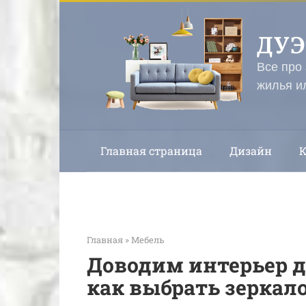
Перейти
к
ДУ
контенту
Все про
жилья и
Главная страница
Дизайн
Главная
»
Мебель
Доводим интерьер д
как выбрать зеркал