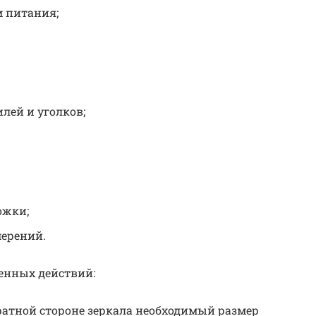
м питания;
ей и уголков;
ожки;
мерений.
енных действий:
ратной стороне зеркала необходимый размер