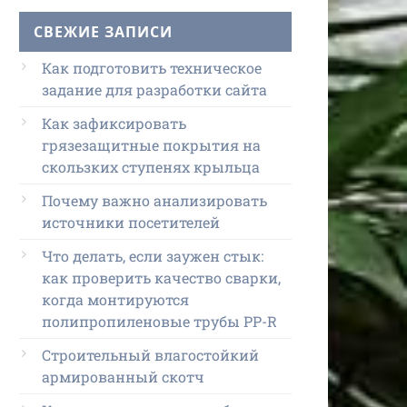
СВЕЖИЕ ЗАПИСИ
Как подготовить техническое
задание для разработки сайта
Как зафиксировать
грязезащитные покрытия на
скользких ступенях крыльца
Почему важно анализировать
источники посетителей
Что делать, если заужен стык:
как проверить качество сварки,
когда монтируются
полипропиленовые трубы PP-R
Строительный влагостойкий
армированный скотч