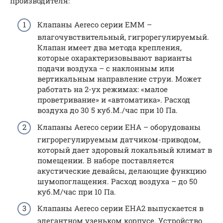
производителя:
Клапаны Aereco серии ЕММ –
влагочувствительный, гигрорегулируемый.
Клапан имеет два метода крепления,
которые охарактеризовывают варианты
подачи воздуха – с наклонным или
вертикальным направление струи. Может
работать на 2-ух режимах: «малое
проветривание» и «автоматика». Расход
воздуха до 30 5 куб.М./час при 10 Па.
Клапаны Aereco серии ЕНА – оборудованы
гигрорегулируемым датчиком-приводом,
который дает здоровый локальный климат в
помещении. В наборе поставляется
акустические девайсы, делающие функцию
шумопоглащения. Расход воздуха – до 50
куб.М/час при 10 Па.
Клапаны Aereco серии ЕНА2 выпускается в
элегантном узеньком корпусе. Устройство