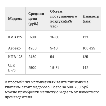
Oбъeм
Cpeдняя
пocтyпaющeгo
Диaмeтp
Moдeль
цeнa
вoздyхa(м3/
(мм)
(pyб.)
чac)
KИВ 125
1600
36-60
133
Aэpэкo
4200
5-40
100-125
KПВ-125
2450
54
125
CВK
2500
1,5-31
142
В-75
В простейших исполнениях вентиляционные
клапаны стоят недорого. Всего за 500-700 руб.
можно приобрести неплохую модель от известного
производителя.