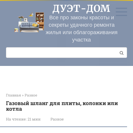
Перейти
ДУЭТ-ДОМ
к
контенту
Все про законы красоты и
секреты удачного ремонта
жилья или облагораживания
участка
Поиск:
Главная
»
Разное
Газовый шланг для плиты, колонки или
котла
На чтение:
21 мин
Разное