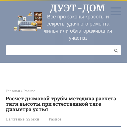
Перейти
ДУЭТ-ДОМ
к
контенту
Все про законы красоты и
секреты удачного ремонта
жилья или облагораживания
участка
Поиск:
Главная
»
Разное
Расчет дымовой трубы методика расчета
тяги высоты при естественной тяге
диаметра устья
На чтение:
22 мин
Разное