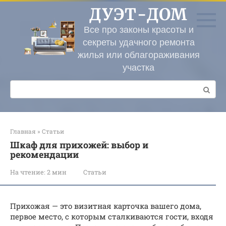
Перейти
ДУЭТ-ДОМ
к
контенту
Все про законы красоты и
секреты удачного ремонта
жилья или облагораживания
участка
Поиск:
Главная
»
Статьи
Шкаф для прихожей: выбор и
рекомендации
На чтение:
2 мин
Статьи
Прихожая — это визитная карточка вашего дома,
первое место, с которым сталкиваются гости, входя