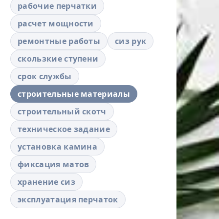
рабочие перчатки
расчет мощности
ремонтные работы
сиз рук
скользкие ступени
срок службы
строительные материалы
строительный скотч
техническое задание
установка камина
фиксация матов
хранение сиз
эксплуатация перчаток