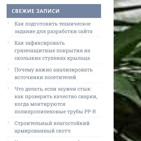
СВЕЖИЕ ЗАПИСИ
Как подготовить техническое
задание для разработки сайта
Как зафиксировать
грязезащитные покрытия на
скользких ступенях крыльца
Почему важно анализировать
источники посетителей
Что делать, если заужен стык:
как проверить качество сварки,
когда монтируются
полипропиленовые трубы PP-R
Строительный влагостойкий
армированный скотч