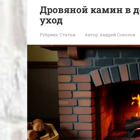
Дровяной камин в д
уход
Рубрика:
Статьи
Автор:
Андрей Соколов