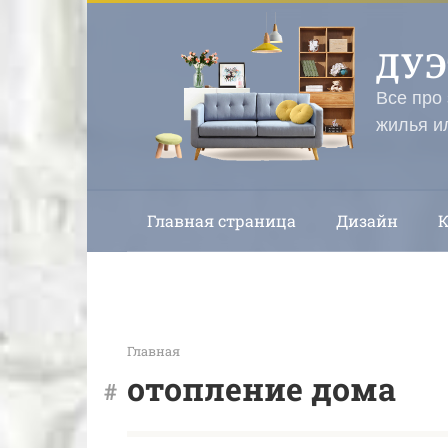
Перейти
к
ДУ
контенту
Все про
жилья и
Главная страница
Дизайн
Главная
отопление дома