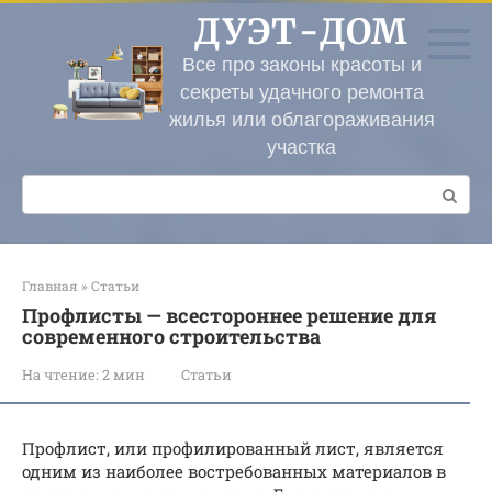
Перейти
ДУЭТ-ДОМ
к
контенту
Все про законы красоты и
секреты удачного ремонта
жилья или облагораживания
участка
Поиск:
Главная
»
Статьи
Профлисты — всестороннее решение для
современного строительства
На чтение:
2 мин
Статьи
Профлист, или профилированный лист, является
одним из наиболее востребованных материалов в