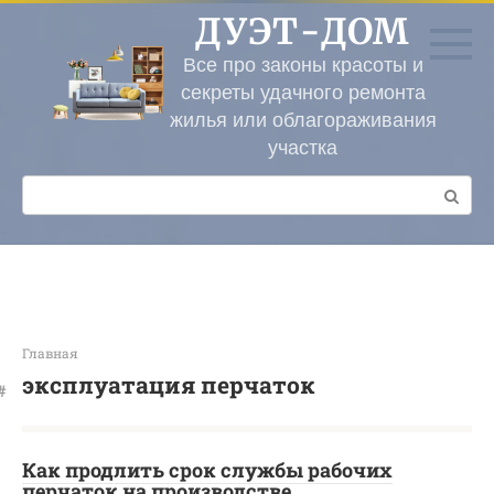
Перейти
ДУЭТ-ДОМ
к
контенту
Все про законы красоты и
секреты удачного ремонта
жилья или облагораживания
участка
Поиск:
Главная
эксплуатация перчаток
Как продлить срок службы рабочих
перчаток на производстве