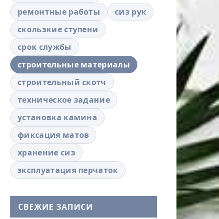
ремонтные работы
сиз рук
скользкие ступени
срок службы
строительные материалы
строительный скотч
техническое задание
установка камина
фиксация матов
хранение сиз
эксплуатация перчаток
СВЕЖИЕ ЗАПИСИ