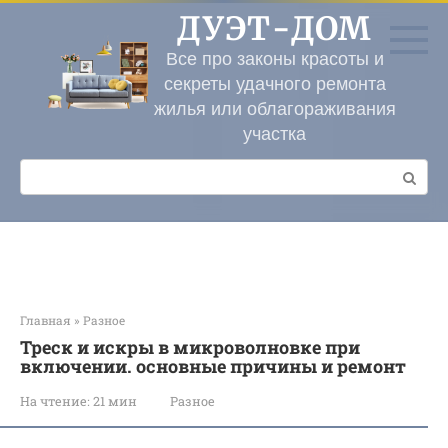
Перейти
ДУЭТ-ДОМ
к
контенту
Все про законы красоты и
секреты удачного ремонта
жилья или облагораживания
участка
Поиск:
Главная
»
Разное
Треск и искры в микроволновке при
включении. основные причины и ремонт
На чтение:
21 мин
Разное