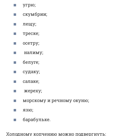
угрю;
скумбрии;
лещу;
треске;
осетру;
налиму;
белуге;
судаку;
салаке;
жереху;
морскому и речному окуню;
язю;
барабульке.
Холодному копчению можно подвергнуть: