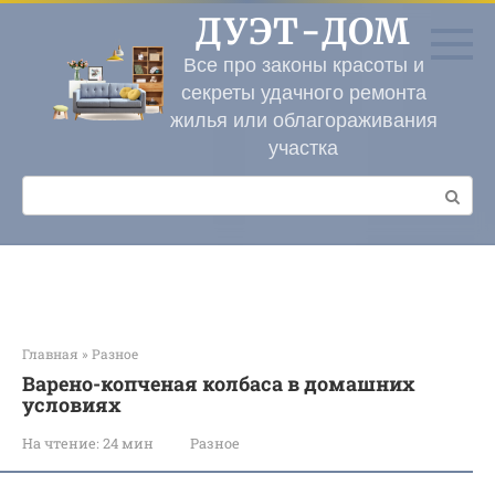
Перейти
ДУЭТ-ДОМ
к
контенту
Все про законы красоты и
секреты удачного ремонта
жилья или облагораживания
участка
Поиск:
Главная
»
Разное
Варено-копченая колбаса в домашних
условиях
На чтение:
24 мин
Разное