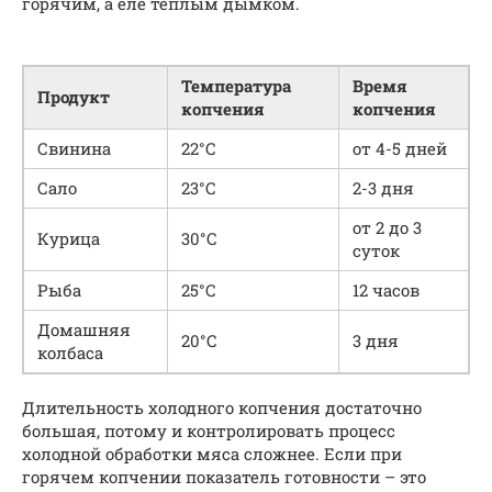
горячим, а еле теплым дымком.
Температура
Время
Продукт
копчения
копчения
Свинина
22°С
от 4-5 дней
Сало
23°С
2-3 дня
от 2 до 3
Курица
30°С
суток
Рыба
25°С
12 часов
Домашняя
20°С
3 дня
колбаса
Длительность холодного копчения достаточно
большая, потому и контролировать процесс
холодной обработки мяса сложнее. Если при
горячем копчении показатель готовности – это