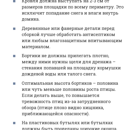
Кровля должна выступать на 2-3 см от
размеров площадки по всему периметру. Это
исключит попадание снега и влаги внутрь
домика.
Деревянные или фанерные детали перед
сборкой лучше обработать антисептиком
или любым влагозащитным впитывающим
материалом.
Бортики не должны прилегать плотно,
между ними нужны щели для дренажа –
стекания попавшей на площадку кормушки
дождевой воды или талого снега.
Оптимальная высота бортиков – половина
или чуть меньше половины роста птицы.
Если делать выше, то повышается
тревожность птиц из-за затрудненного
обзора (птице плохо видно хищника,
приближающейся опасности).
На пластиковых бутылях или бутылках
должны быть проделаны широкие оконца,