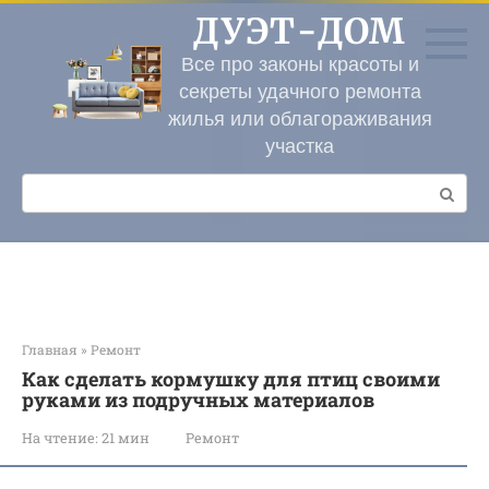
Перейти
ДУЭТ-ДОМ
к
контенту
Все про законы красоты и
секреты удачного ремонта
жилья или облагораживания
участка
Поиск:
Главная
»
Ремонт
Как сделать кормушку для птиц своими
руками из подручных материалов
На чтение:
21 мин
Ремонт