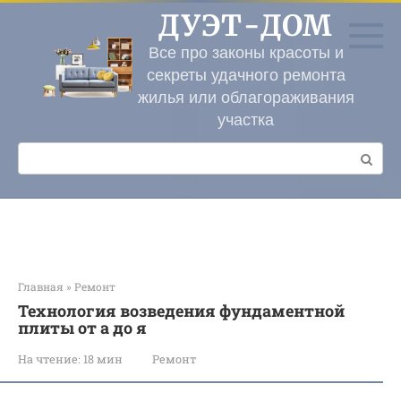
Перейти
ДУЭТ-ДОМ
к
контенту
Все про законы красоты и
секреты удачного ремонта
жилья или облагораживания
участка
Поиск:
Главная
»
Ремонт
Технология возведения фундаментной
плиты от а до я
На чтение:
18 мин
Ремонт