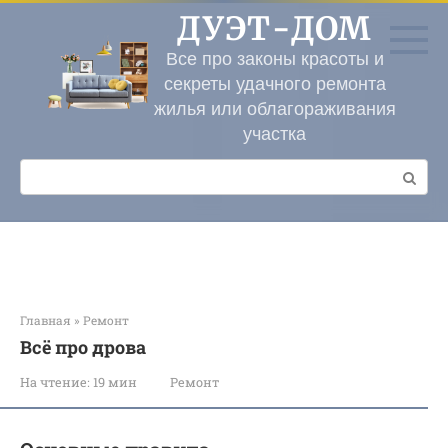
Перейти
ДУЭТ-ДОМ
к
контенту
Все про законы красоты и
секреты удачного ремонта
жилья или облагораживания
участка
Поиск:
Главная
»
Ремонт
Всё про дрова
На чтение:
19 мин
Ремонт