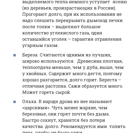
выделяемого тепла немного уступает ясеню
(из деревьев, произрастающих в России).
Прогорают долго, при их использовании не
надо спешить перекрывать дымоход печки
после топки – выделяют большое
количество углекислого газа, один
оставшийся уголек – гарантия отравления
угарным газом.
Береза. Считаются одними из лучших,
широко используются. Древесина плотная,
теплоотдача меньше, чем у дуба, выше, чем
у хвойных. Содержит много дегтя, поэтому
хорошо разгорается, долго горит. Береста –
отличная растопка. Сажи образуется много.
Может гореть сырой.
Ольха. В народе дрова из нее называют
«царскими». Чуть менее жаркие, чем
березовые, они горят почти без дыма.
Быстро сохнут, хранятся без потери
качества долго. Рекомендуется ими топить
печь, чтобы не было сажи.