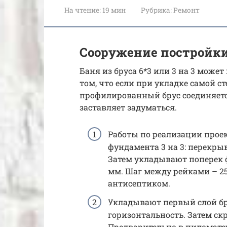
На чтение:
19 мин
Рубрика:
Ремонт
Сооружение постройк
Баня из бруса 6*3 или 3 на 3 може
том, что если при укладке самой с
профилированный брус соединяетс
заставляет задуматься.
Работы по реализации прое
фундамента 3 на 3: перекры
Затем укладывают поперек 
мм. Шаг между рейками – 25
антисептиком.
Укладывают первый слой бр
горизонтальность. Затем ск
Предварительно в пиломате