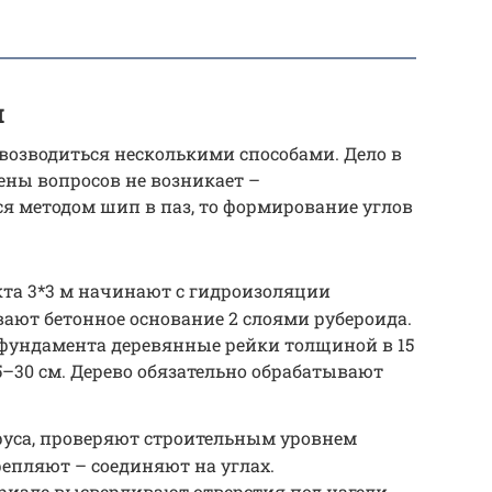
и
т возводиться несколькими способами. Дело в
тены вопросов не возникает –
я методом шип в паз, то формирование углов
кта 3*3 м начинают с гидроизоляции
вают бетонное основание 2 слоями рубероида.
фундамента деревянные рейки толщиной в 15
–30 см. Дерево обязательно обрабатывают
уса, проверяют строительным уровнем
репляют – соединяют на углах.
риале высверливают отверстия под нагели.