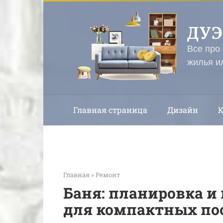
Перейти
к
ДУ
контенту
Все про
жилья и
Главная страница
Дизайн
Главная
»
Ремонт
Баня: планировка 
для компактных по