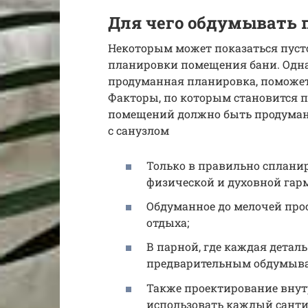
Для чего обдумывать 
Некоторым может показаться пуст
планировки помещения бани. Однак
продуманная планировка, поможет 
Факторы, по которым становится п
помещений должно быть продуманн
с санузлом
Только в правильно сплан
физической и духовной гар
Обдуманное до мелочей про
отдыха;
В парной, где каждая деталь
предварительным обдумыван
Также проектирование внут
использовать каждый сантим