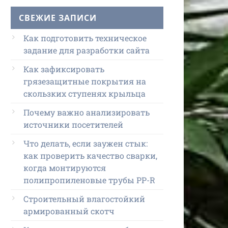
СВЕЖИЕ ЗАПИСИ
Как подготовить техническое
задание для разработки сайта
Как зафиксировать
грязезащитные покрытия на
скользких ступенях крыльца
Почему важно анализировать
источники посетителей
Что делать, если заужен стык:
как проверить качество сварки,
когда монтируются
полипропиленовые трубы PP-R
Строительный влагостойкий
армированный скотч