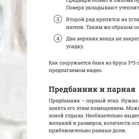
Поверх укладывают утеплите
Второй ряд крепится на угл
нагели. Таким же образом с
Два верхних венца не закре
усадку.
Как сооружается баня из бруса 3*3
предлагаемом видео.
Предбанник и парная
Предбанник – первый этап. Нужно 
занять его этим помещением. Можн
зоной отдыха. Необязательно выдел
желаний и размеров, количеств ос
приблизительно равные доли.