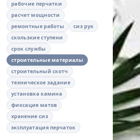
рабочие перчатки
расчет мощности
ремонтные работы
сиз рук
скользкие ступени
срок службы
строительные материалы
строительный скотч
техническое задание
установка камина
фиксация матов
хранение сиз
эксплуатация перчаток