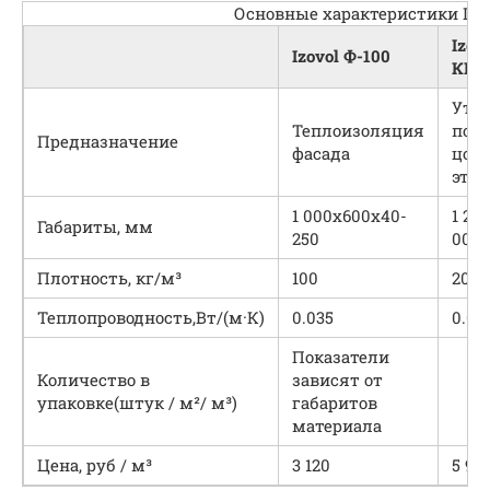
Основные характеристики Izo
Izov
Izovol Ф-100
КВ-
Уте
Теплоизоляция
пол
Предназначение
фасада
цок
эта
1 000х600х40-
1 20
Габариты, мм
250
000х
Плотность, кг/м³
100
200
Теплопроводность,Вт/(м·К)
0.035
0.03
Показатели
Количество в
зависят от
упаковке(штук / м²/ м³)
габаритов
материала
Цена, руб / м³
3 120
5 910