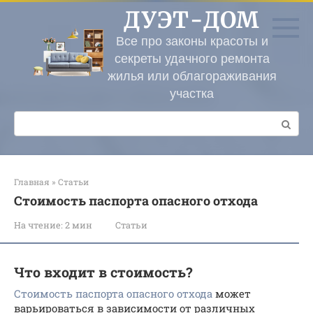
Перейти
ДУЭТ-ДОМ
к
контенту
Все про законы красоты и
секреты удачного ремонта
жилья или облагораживания
участка
Поиск:
Главная
»
Статьи
Стоимость паспорта опасного отхода
На чтение:
2 мин
Статьи
Что входит в стоимость?
Стоимость паспорта опасного отхода
может
варьироваться в зависимости от различных