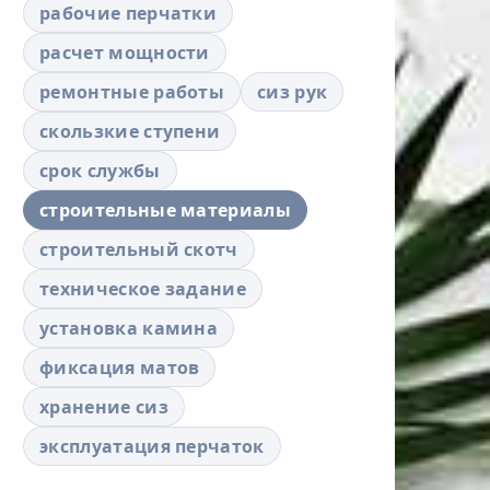
рабочие перчатки
расчет мощности
ремонтные работы
сиз рук
скользкие ступени
срок службы
строительные материалы
строительный скотч
техническое задание
установка камина
фиксация матов
хранение сиз
эксплуатация перчаток