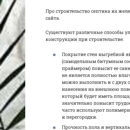
Про строительство септика их жел
сайта.
Существуют различные способы у
конструкции при строительстве.
Покрытие стен выгребной 
(самодельным битумным сос
праймером) повысит ее сани
не является полностью вл
можно выполнить и с двух с
нанесения на внешнюю пове
который будет иметь площа
значительно повысит трудо
часто используют полимерн
и перегородки.
Прочность пола и вертикал