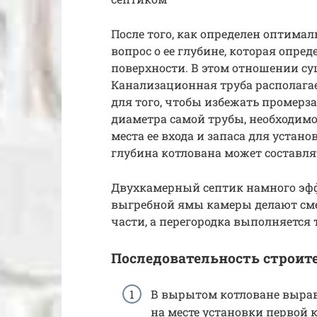
После того, как определен оптима
вопрос о ее глубине, которая опре
поверхности. В этом отношении с
Канализационная труба располагает
для того, чтобы избежать промерза
диаметра самой трубы, необходимос
места ее входа и запаса для уста
глубина котлована может составлять
Двухкамерный септик намного эф
выгребной ямы камеры делают смеж
части, а перегородка выполняется 
Последовательность строит
В вырытом котловане выравн
на месте установки первой 