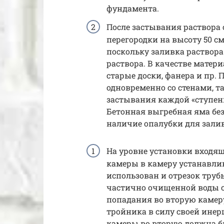
фундамента.
После застывания раствора 
перегородки на высоту 50 см
поскольку заливка раствора
раствора. В качестве матер
старые доски, фанера и пр.
одновременно со стенами, т
застывания каждой «ступени»
Бетонная выгребная яма без
наличие опалубки для зали
На уровне установки входящ
камеры в камеру устанавли
использован и отрезок труб
частично очищенной воды с
попадания во вторую камер
тройника в силу своей инер
камеры во вторую должна б