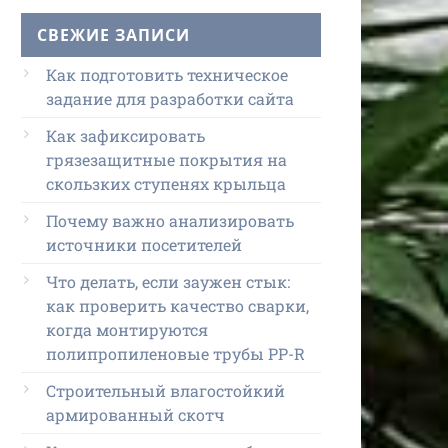
СВЕЖИЕ ЗАПИСИ
Как подготовить техническое
задание для разработки сайта
Как зафиксировать
грязезащитные покрытия на
скользких ступенях крыльца
Почему важно анализировать
источники посетителей
Что делать, если заужен стык:
как проверить качество сварки,
когда монтируются
полипропиленовые трубы PP-R
Строительный влагостойкий
армированный скотч