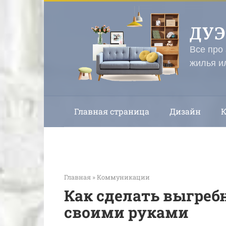
Перейти
к
ДУ
контенту
Все про
жилья и
Главная страница
Дизайн
Главная
»
Коммуникации
Как сделать выгреб
своими руками