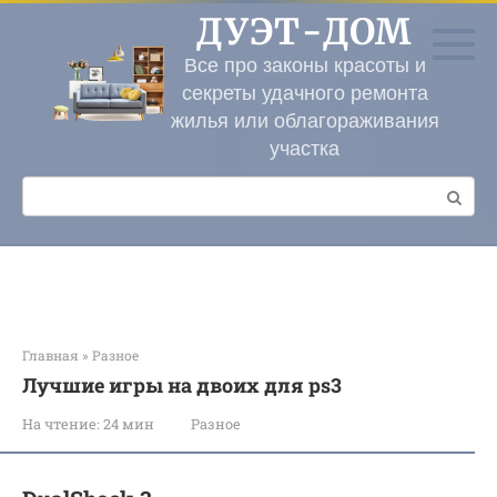
Перейти
ДУЭТ-ДОМ
к
контенту
Все про законы красоты и
секреты удачного ремонта
жилья или облагораживания
участка
Поиск:
Главная
»
Разное
Лучшие игры на двоих для ps3
На чтение:
24 мин
Разное