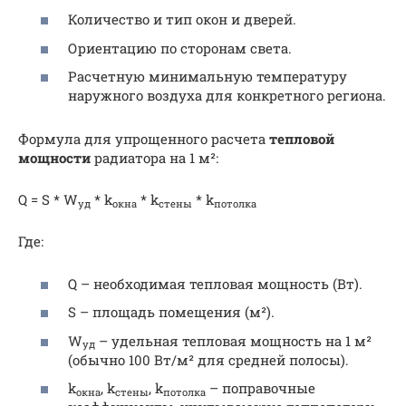
Количество и тип окон и дверей.
Ориентацию по сторонам света.
Расчетную минимальную температуру
наружного воздуха для конкретного региона.
Формула для упрощенного расчета
тепловой
мощности
радиатора на 1 м²:
Q = S * W
* k
* k
* k
уд
окна
стены
потолка
Где:
Q – необходимая тепловая мощность (Вт).
S – площадь помещения (м²).
W
– удельная тепловая мощность на 1 м²
уд
(обычно 100 Вт/м² для средней полосы).
k
, k
, k
– поправочные
окна
стены
потолка