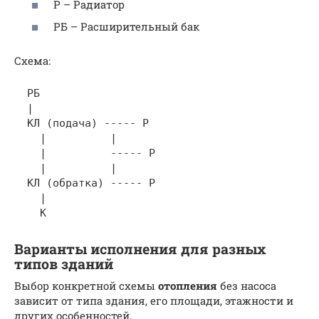
Р – Радиатор
РБ – Расширительный бак
Схема:
  РБ

  |

  КЛ (подача) ----- Р

    |          |

    |          ----- Р

    |          |

  КЛ (обратка) ----- Р

    |

Варианты исполнения для разных
типов зданий
Выбор конкретной схемы
отопления
без насоса
зависит от типа здания, его площади, этажности и
других особенностей.