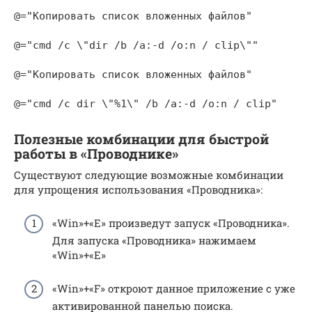
@="Копировать список вложенных файлов"

@="cmd /c \"dir /b /a:-d /o:n / clip\""

@="Копировать список вложенных файлов"

@="cmd /c dir \"%1\" /b /a:-d /o:n / clip"
Полезные комбинации для быстрой
работы в «Проводнике»
Существуют следующие возможные комбинации
для упрощения использования «Проводника»:
«Win»+«E» произведут запуск «Проводника».
Для запуска «Проводника» нажимаем
«Win»+«E»
«Win»+«F» откроют данное приложение с уже
активированной панелью поиска.