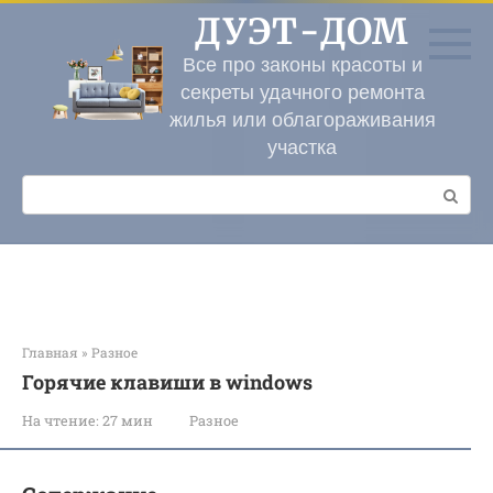
Перейти
ДУЭТ-ДОМ
к
контенту
Все про законы красоты и
секреты удачного ремонта
жилья или облагораживания
участка
Поиск:
Главная
»
Разное
Горячие клавиши в windows
На чтение:
27 мин
Разное