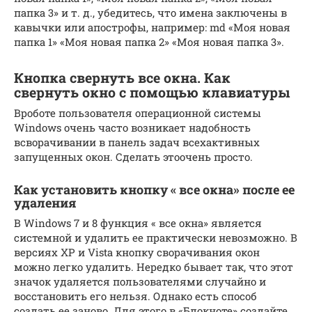
папка 3» и т. д., убедитесь, что имена заключены в
кавычки или апострофы, например: md «Моя новая
папка 1» «Моя новая папка 2» «Моя новая папка 3».
Кнопка свернуть все окна. Как
свернуть окно с помощью клавиатуры
Вроботе пользователя операционной системы
Windows очень часто возникает надобность
всворачивании в панель задач всехактивных
запущенных окон. Сделать этоочень просто.
Как установить кнопку « все окна» после ее
удаления
В Windows 7 и 8 функция « все окна» является
системной и удалить ее практически невозможно. В
версиях XP и Vista кнопку сворачивания окон
можно легко удалить. Нередко бывает так, что этот
значок удаляется пользователями случайно и
восстановить его нельзя. Однако есть способ
создать ее заново. Для этого в «Блокноте» создайте