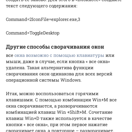
текст следующего содержания:
Command=2IconFile=explorer.exe,3
Command=ToggleDesktop
Другие способы сворачивания окон
все
окна возможно с помощью клавиатуры
или
мыши, даже в случае, если кнопка « все окна»
удалена. Такая альтернатива функции
сворачивания окон одинакова для всех версий
операционной системы Windows.
Итак, можно воспользоваться горячими
клавишами. С помощью комбинации Win+M все
окна сворачиваются, а разворачиваются
комбинацией клавиш Win +Shift+М. Сочетание
клавиш Win+D также используется в качестве
кнопки « все окна», при этом первое нажатие
сворачивает окна, а повторное – разворачивает.