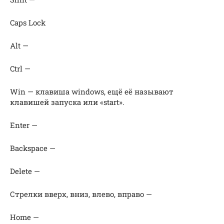
Caps Lock
Alt —
Ctrl —
Win — клавиша windows, ещё её называют
клавишей запуска или «start».
Enter —
Baсkspace —
Delete —
Стрелки вверх, вниз, влево, вправо —
Home —