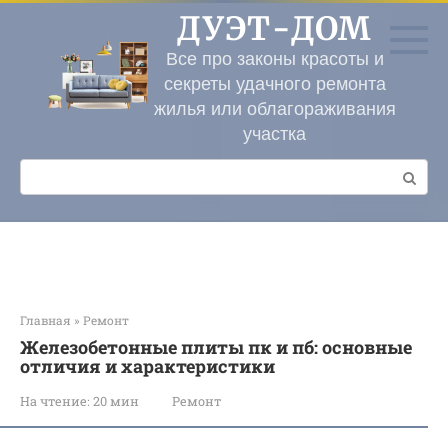
Перейти
ДУЭТ-ДОМ
к
контенту
Все про законы красоты и
секреты удачного ремонта
жилья или облагораживания
участка
Поиск:
Главная
»
Ремонт
Железобетонные плиты пк и пб: основные
отличия и характеристики
На чтение:
20 мин
Ремонт