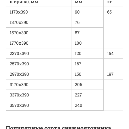
ширина), мм
мм
кг
1170х390
90
65
1370х390
76
1570х390
87
1770х390
100
2370х390
120
154
2570х390
167
2970х390
150
197
3170х390
206
3370х390
227
3570х390
240
Популярные сорта снежноягодника