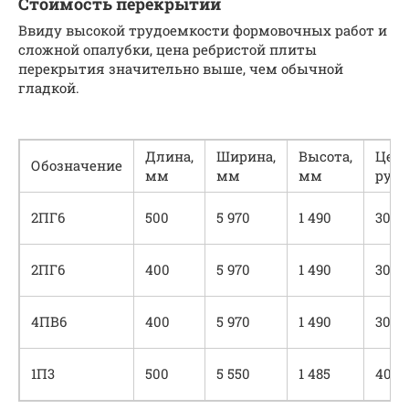
Стоимость перекрытий
Ввиду высокой трудоемкости формовочных работ и
сложной опалубки, цена ребристой плиты
перекрытия значительно выше, чем обычной
гладкой.
Длина,
Ширина,
Высота,
Цена
Обозначение
мм
мм
мм
руб
2ПГ6
500
5 970
1 490
300
2ПГ6
400
5 970
1 490
300
4ПВ6
400
5 970
1 490
300
1П3
500
5 550
1 485
400