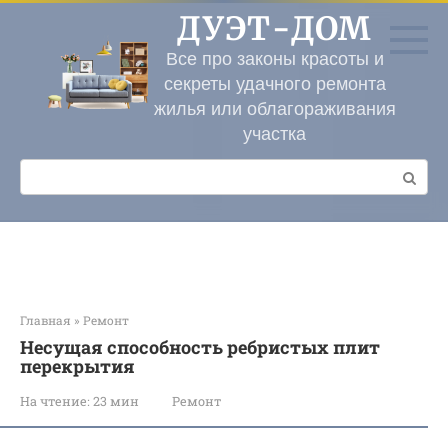
Перейти
ДУЭТ-ДОМ
к
контенту
Все про законы красоты и
секреты удачного ремонта
жилья или облагораживания
участка
Поиск:
Главная
»
Ремонт
Несущая способность ребристых плит
перекрытия
На чтение:
23 мин
Ремонт