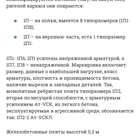
ригелей каркаса они опираются:
1П – на полки; имеется 8 типоразмеров (1П1-
1П8);
2П – на верхнюю часть, есть 1 типоразмер
2П1.
1П1- 1П6, 2П1 усилены напряженной арматурой, а
1П7, 1П8 – ненапряженной. Маркировка включает:
размер, данные о наибольшей нагрузке, класс
арматуры, плотность и проницаемость бетона,
наличие вырезов и закладных деталей. Так,
монолитная ребристая плита типоразмера 1П2,
вторая по несущей способности, с арматурным
усилением Ат-VСК, из легкого бетона,
эксплуатируемая в агрессивной среде, обозначается
так: 1П2-2 Ат-VСКЛ.
Железобетонные плиты высотой 0,3 м