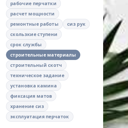
рабочие перчатки
расчет мощности
ремонтные работы
сиз рук
скользкие ступени
срок службы
строительные материалы
строительный скотч
техническое задание
установка камина
фиксация матов
хранение сиз
эксплуатация перчаток