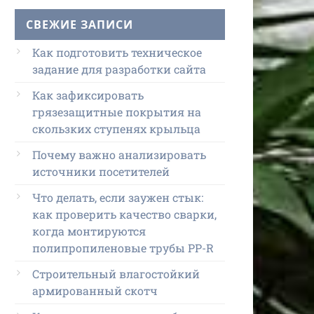
СВЕЖИЕ ЗАПИСИ
Как подготовить техническое
задание для разработки сайта
Как зафиксировать
грязезащитные покрытия на
скользких ступенях крыльца
Почему важно анализировать
источники посетителей
Что делать, если заужен стык:
как проверить качество сварки,
когда монтируются
полипропиленовые трубы PP-R
Строительный влагостойкий
армированный скотч