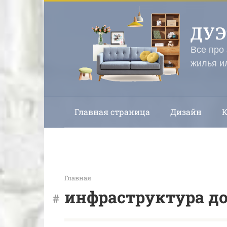
Перейти
к
ДУ
контенту
Все про
жилья и
Главная страница
Дизайн
Главная
инфраструктура д