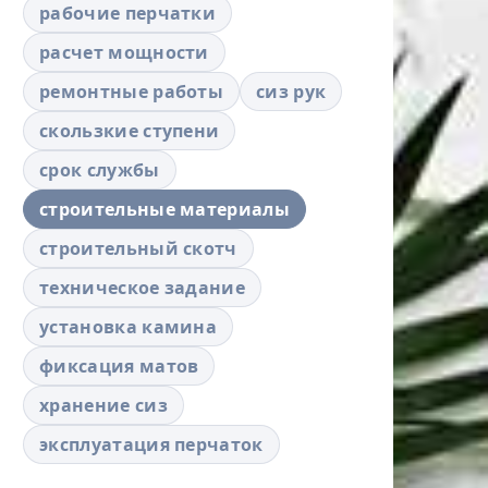
рабочие перчатки
расчет мощности
ремонтные работы
сиз рук
скользкие ступени
срок службы
строительные материалы
строительный скотч
техническое задание
установка камина
фиксация матов
хранение сиз
эксплуатация перчаток