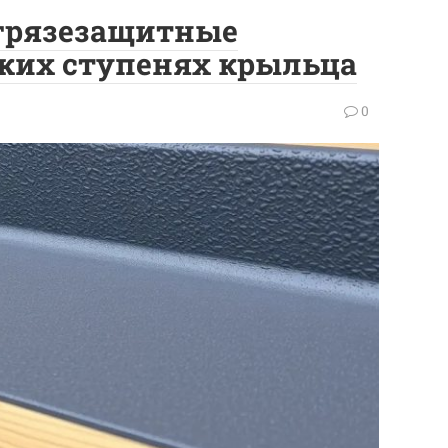
 грязезащитные
зких ступенях крыльца
0