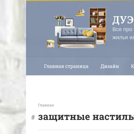
Перейти
к
ДУ
контенту
Все про
жилья и
Главная страница
Дизайн
Главная
защитные настил