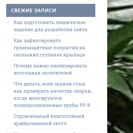
СВЕЖИЕ ЗАПИСИ
Как подготовить техническое
задание для разработки сайта
Как зафиксировать
грязезащитные покрытия на
скользких ступенях крыльца
Почему важно анализировать
источники посетителей
Что делать, если заужен стык:
как проверить качество сварки,
когда монтируются
полипропиленовые трубы PP-R
Строительный влагостойкий
армированный скотч