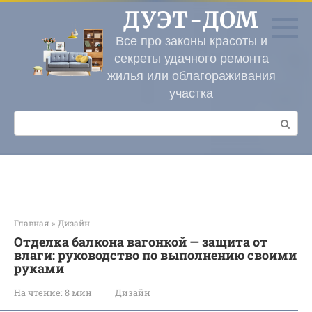
Перейти
ДУЭТ-ДОМ
к
контенту
Все про законы красоты и
секреты удачного ремонта
жилья или облагораживания
участка
Поиск:
Главная
»
Дизайн
Отделка балкона вагонкой — защита от
влаги: руководство по выполнению своими
руками
На чтение:
8 мин
Дизайн