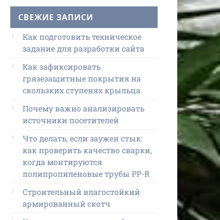
СВЕЖИЕ ЗАПИСИ
Как подготовить техническое
задание для разработки сайта
Как зафиксировать
грязезащитные покрытия на
скользких ступенях крыльца
Почему важно анализировать
источники посетителей
Что делать, если заужен стык:
как проверить качество сварки,
когда монтируются
полипропиленовые трубы PP-R
Строительный влагостойкий
армированный скотч