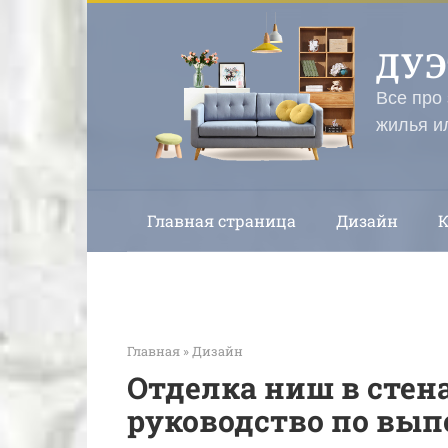
Перейти
к
ДУ
контенту
Все про
жилья и
Главная страница
Дизайн
Главная
»
Дизайн
Отделка ниш в стена
руководство по вы