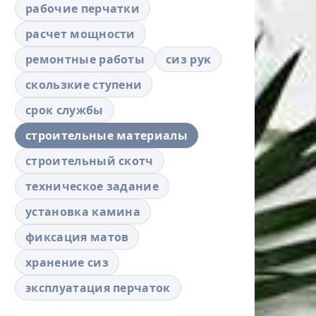
рабочие перчатки
расчет мощности
ремонтные работы
сиз рук
скользкие ступени
срок службы
строительные материалы
строительный скотч
техническое задание
установка камина
фиксация матов
хранение сиз
эксплуатация перчаток